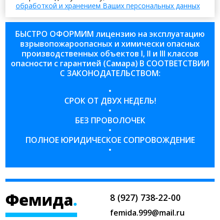
обработкой и хранением Ваших персональных данных
БЫСТРО ОФОРМИМ лицензию на эксплуатацию
взрывопожароопасных и химически опасных
производственных объектов I, II и III классов
опасности с гарантией (Самара) В СООТВЕТСТВИИ
С ЗАКОНОДАТЕЛЬСТВОМ:
•
СРОК ОТ ДВУХ НЕДЕЛЬ!
•
БЕЗ ПРОВОЛОЧЕК
•
ПОЛНОЕ ЮРИДИЧЕСКОЕ СОПРОВОЖДЕНИЕ
•
Фемида
.
8 (927) 738-22-00
femida.999@mail.ru