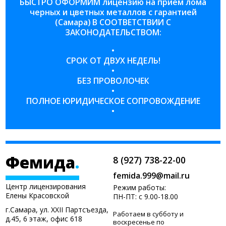
БЫСТРО ОФОРМИМ лицензию на прием лома
черных и цветных металлов с гарантией
(Самара) В СООТВЕТСТВИИ С
ЗАКОНОДАТЕЛЬСТВОМ:
•
СРОК ОТ ДВУХ НЕДЕЛЬ!
•
БЕЗ ПРОВОЛОЧЕК
•
ПОЛНОЕ ЮРИДИЧЕСКОЕ СОПРОВОЖДЕНИЕ
•
Фемида
.
8 (927) 738-22-00
femida.999@mail.ru
Центр лицензирования
Режим работы:
Елены Красовской
ПН-ПТ: с 9.00-18.00
г.Самара, ул. XXII Партсъезда,
Работаем в субботу и
д.45, 6 этаж,
офис 618
воскресенье по